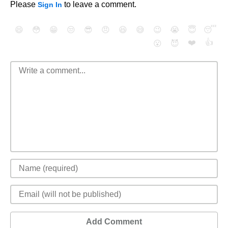
Please
to leave a comment.
Sign In
😄
😳
😁
😒
😎
😠
😆
😅
😉
😭
😇
😴
❤️
👍
😮
😈
Add Comment