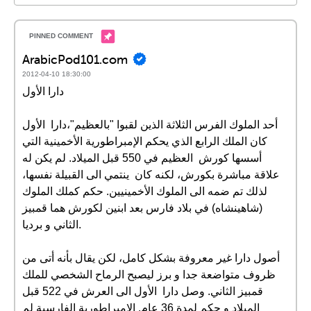
ArabicPod101.com
2012-04-10 18:30:00
دارا الأول
أحد الملوك الفرس الثلاثة الذين لقبوا "بالعظيم"،دارا الأول
كان الملك الرابع الذي يحكم الإمبراطورية الأخمينية التي
أسسها كورش العظيم في 550 قبل الميلاد. لم يكن له
علاقة مباشرة بكورش، لكنه كان ينتمي الى القبيلة نفسها،
لذلك تم ضمه الى الملوك الأخمينيين. حكم كملك الملوك
(شاهينشاه) في بلاد فارس بعد ابنين لكورش هما قمبيز
الثاني و برديا.
أصول دارا غير معروفة بشكل كامل، لكن يقال بأنه أتى من
ظروف متواضعة جدا و برز ليصبح الرماح الشخصي للملك
قمبيز الثاني. وصل دارا الأول الى العرش في 522 قبل
الميلاد و حكم لمدة 36 عام. الامبراطورية الفارسية لم