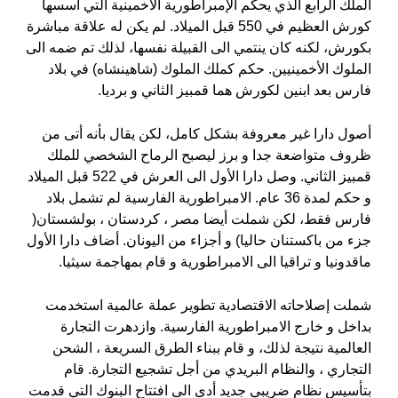
الملك الرابع الذي يحكم الإمبراطورية الأخمينية التي أسسها
كورش العظيم في 550 قبل الميلاد. لم يكن له علاقة مباشرة
بكورش، لكنه كان ينتمي الى القبيلة نفسها، لذلك تم ضمه الى
الملوك الأخمينيين. حكم كملك الملوك (شاهينشاه) في بلاد
فارس بعد ابنين لكورش هما قمبيز الثاني و برديا.
أصول دارا غير معروفة بشكل كامل، لكن يقال بأنه أتى من
ظروف متواضعة جدا و برز ليصبح الرماح الشخصي للملك
قمبيز الثاني. وصل دارا الأول الى العرش في 522 قبل الميلاد
و حكم لمدة 36 عام. الامبراطورية الفارسية لم تشمل بلاد
فارس فقط، لكن شملت أيضا مصر ، كردستان ، بولشستان(
جزء من باكستنان حاليا) و أجزاء من اليونان. أضاف دارا الأول
ماقدونيا و تراقيا الى الامبراطورية و قام بمهاجمة سيثيا.
شملت إصلاحاته الاقتصادية تطوير عملة عالمية استخدمت
بداخل و خارج الامبراطورية الفارسية. وازدهرت التجارة
العالمية نتيجة لذلك، و قام ببناء الطرق السريعة ، الشحن
التجاري ، والنظام البريدي من أجل تشجيع التجارة. قام
بتأسيس نظام ضريبي جديد أدى الى افتتاح البنوك التي قدمت