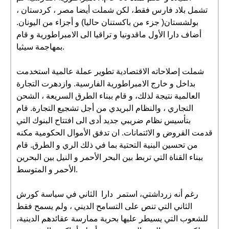
تشمل بلاد فارس فقط، لكن شملت أيضا مصر ، كردستان ،
بولشستان( جزء من باكستنان حاليا) و أجزاء من اليونان.
أضاف دارا الأول ماقدونيا و تراقيا الى الامبراطورية و قام
بمهاجمة سيثيا.
شملت إصلاحاته الاقتصادية تطوير عملة عالمية استخدمت
بداخل و خارج الامبراطورية الفارسية. وازدهرت التجارة
العالمية نتيجة لذلك، و قام ببناء الطرق السريعة ، الشحن
التجاري ، والنظام البريدي من أجل تشجيع التجارة. قام
بتأسيس نظام ضريبي جديد أدى الى افتتاح البنوك التي
قدمت القروض و الائتمانات. ان تدفق الأموال الحكومية مكنه
من تحسين البنية التحتية بما في ذلك الري و الطرق. قام
ببناء القناة التي تربط بين البحر الأحمر و النيل بين البحرين
الأحمر و المتوسط.
رغم أنه زرداشتي، استمر دارا الثاني في سياسة كورش
الثاني التي تنص على التسامح الديني ، ولم يسمح فقط
للشعوب التي يسيطر عليها بحرية ممارسة عقائدهم الدينية،